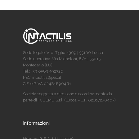
Sede legale: V. di Tiglio, 1369 | 55100 Lucca
Sede operativa: Via Micheloni, 8/A | 55015
Montecarlo (LU)
Tel.: +39 0583 492326
PEC: intactilis@pec.it
C.F. e P.IVA 02481890461
Società soggetta a direzione e coordinamento da
parte di TCL EMD S.r.l. (Lucca – C.F. 02167270467)
Informazioni
Numero
R.E.A. LU
-229306