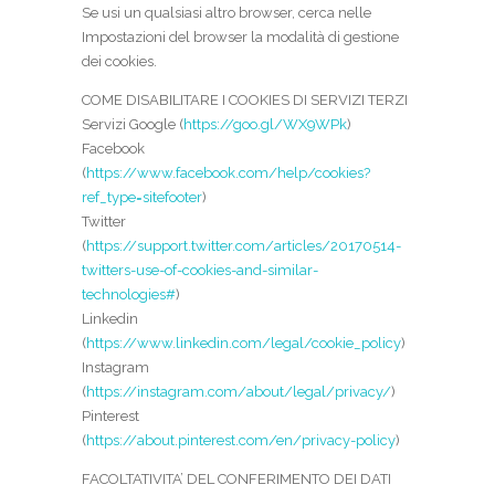
Se usi un qualsiasi altro browser, cerca nelle
Impostazioni del browser la modalità di gestione
dei cookies.
COME DISABILITARE I COOKIES DI SERVIZI TERZI
Servizi Google (
https://goo.gl/WX9WPk
)
Facebook
(
https://www.facebook.com/help/cookies?
ref_type=sitefooter
)
Twitter
(
https://support.twitter.com/articles/20170514-
twitters-use-of-cookies-and-similar-
technologies#
)
Linkedin
(
https://www.linkedin.com/legal/cookie_policy
)
Instagram
(
https://instagram.com/about/legal/privacy/
)
Pinterest
(
https://about.pinterest.com/en/privacy-policy
)
FACOLTATIVITA’ DEL CONFERIMENTO DEI DATI