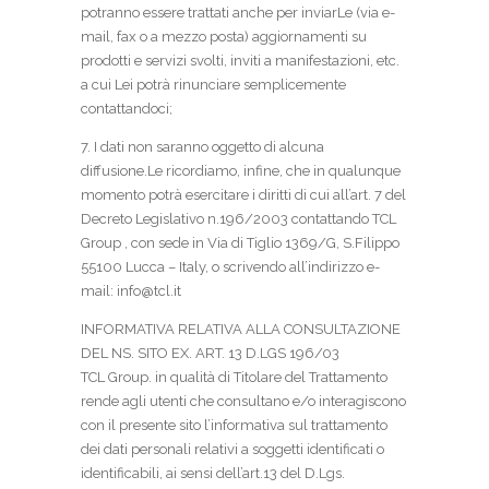
potranno essere trattati anche per inviarLe (via e-
mail, fax o a mezzo posta) aggiornamenti su
prodotti e servizi svolti, inviti a manifestazioni, etc.
a cui Lei potrà rinunciare semplicemente
contattandoci;
7. I dati non saranno oggetto di alcuna
diffusione.Le ricordiamo, infine, che in qualunque
momento potrà esercitare i diritti di cui all’art. 7 del
Decreto Legislativo n.196/2003 contattando TCL
Group , con sede in Via di Tiglio 1369/G, S.Filippo
55100 Lucca – Italy, o scrivendo all’indirizzo e-
mail: info@tcl.it
INFORMATIVA RELATIVA ALLA CONSULTAZIONE
DEL NS. SITO EX. ART. 13 D.LGS 196/03
TCL Group. in qualità di Titolare del Trattamento
rende agli utenti che consultano e/o interagiscono
con il presente sito l’informativa sul trattamento
dei dati personali relativi a soggetti identificati o
identificabili, ai sensi dell’art.13 del D.Lgs.